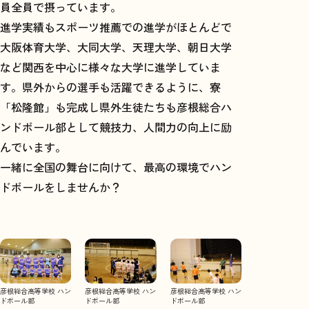
員全員で摂っています。
進学実績もスポーツ推薦での進学がほとんどで
大阪体育大学、大同大学、天理大学、朝日大学
など関西を中心に様々な大学に進学していま
す。県外からの選手も活躍できるように、寮
「松隆館」も完成し県外生徒たちも彦根総合ハ
ンドボール部として競技力、人間力の向上に励
んでいます。
一緒に全国の舞台に向けて、最高の環境でハン
ドボールをしませんか？
彦根総合高等学校
ハン
彦根総合高等学校
ハン
彦根総合高等学校
ハン
ドボール部
ドボール部
ドボール部