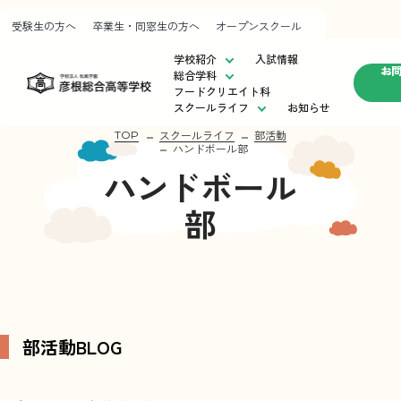
受験生の方へ
卒業生・同窓生の方へ
オープンスクール
学校紹介
入試情報
お
総合学科
フードクリエイト科
スクールライフ
お知らせ
学校紹介
スクールライフ
入試情
スクールライフ
部活動
TOP
ハンドボール部
校長挨拶
制服紹介
受験
ハンドボール
運営方針・教育目標
部活動
卒業
彦根総合⾼等学校の歩み
施設紹介
オー
部
進路状況
校歌紹介
アクセスマップ
フードクリエイト科
お知らせ
部活動
BLOG
お問い合わせ