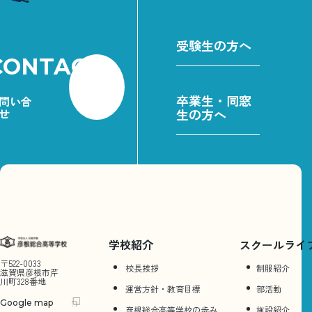
受験生の方へ
CONTACT
卒業生・同窓
問い合
せ
生の方へ
学校紹介
スクールライ
〒522-0033
校長挨拶
制服紹介
滋賀県彦根市芹
川町328番地
運営方針・教育目標
部活動
Google map
彦根総合⾼等学校の歩み
施設紹介