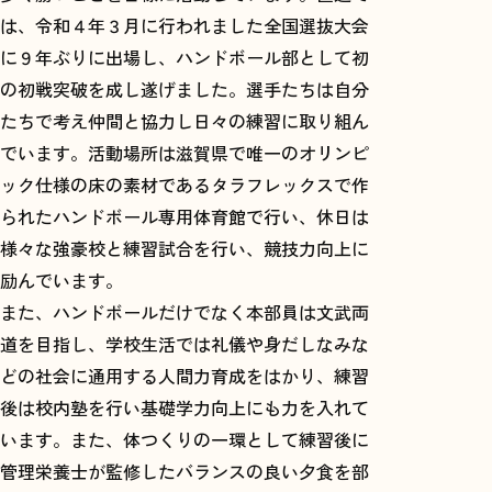
は、令和４年３月に行われました全国選抜大会
に９年ぶりに出場し、ハンドボール部として初
の初戦突破を成し遂げました。選手たちは自分
たちで考え仲間と協力し日々の練習に取り組ん
でいます。活動場所は滋賀県で唯一のオリンピ
ック仕様の床の素材であるタラフレックスで作
られたハンドボール専用体育館で行い、休日は
様々な強豪校と練習試合を行い、競技力向上に
励んでいます。
また、ハンドボールだけでなく本部員は文武両
道を目指し、学校生活では礼儀や身だしなみな
どの社会に通用する人間力育成をはかり、練習
後は校内塾を行い基礎学力向上にも力を入れて
います。また、体つくりの一環として練習後に
管理栄養士が監修したバランスの良い夕食を部