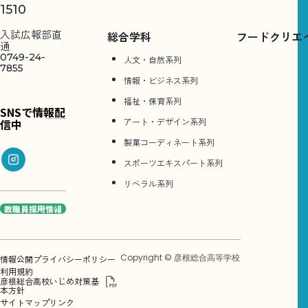
1510
入試広報部直
総合学科
フードクリエ
通
0749-24-
人文・自然系列
7855
情報・ビジネス系列
福祉・保育系列
SNSで情報配
アート・デザイン系列
信中
製菓コーディネート系列
スポーツエキスパート系列
リベラル系列
教職員採用情報
Copyright © 彦根総合高等学校
情報公開
プライバシーポリシー
利用規約
彦根総合高校いじめ対策基
本方針
サイトマップ
リンク