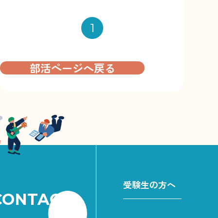
1
情報公開
プライバシーポリシー
利用規約
彦根総合高
サイトマップ
リンク
部活ページへ戻る
受験生の方へ
CONTACT