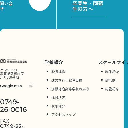
卒業生・同窓
問い合
せ
生の方へ
学校紹介
スクールライ
〒522-0033
校長挨拶
制服紹介
滋賀県彦根市芹
川町328番地
運営方針・教育目標
部活動
Google map
彦根総合⾼等学校の歩み
施設紹介
進路状況
0749-
校歌紹介
26-0016
アクセスマップ
FAX
0749-22-