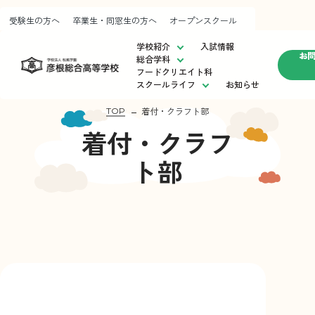
受験生の方へ
卒業生・同窓生の方へ
オープンスクール
学校紹介
入試情報
お
総合学科
フードクリエイト科
スクールライフ
お知らせ
学校紹介
スクールライフ
入試情
着付・クラフト部
TOP
校長挨拶
制服紹介
受験
着付・クラフ
運営方針・教育目標
部活動
卒業
彦根総合⾼等学校の歩み
施設紹介
オー
ト部
進路状況
校歌紹介
アクセスマップ
フードクリエイト科
お知らせ
お問い合わせ