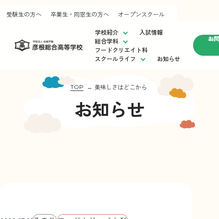
受験生の方へ
卒業生・同窓生の方へ
オープンスクール
学校紹介
入試情報
お
総合学科
フードクリエイト科
スクールライフ
お知らせ
学校紹介
スクールライフ
入試情
校長挨拶
制服紹介
受験
美味しさはどこから
TOP
運営方針・教育目標
部活動
卒業
お知らせ
彦根総合⾼等学校の歩み
施設紹介
オー
進路状況
校歌紹介
アクセスマップ
フードクリエイト科
お知らせ
お問い合わせ