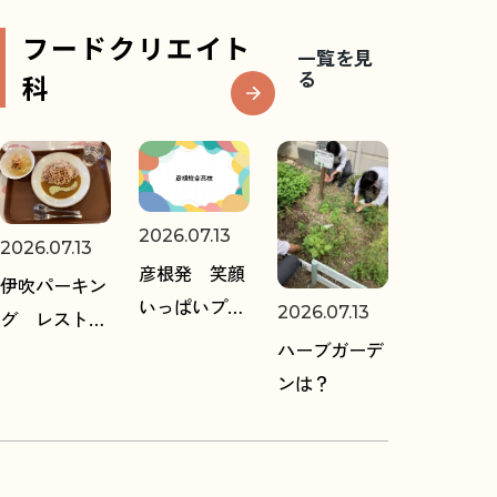
フードクリエイト
一覧を見
る
科
2026.07.13
2026.07.13
彦根発 笑顔
伊吹パーキン
いっぱいプロ
2026.07.13
グ レストラ
ジェクト
ハーブガーデ
ンメニュー開
ンは？
発