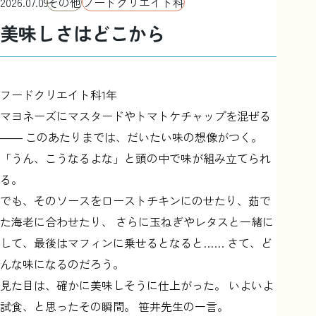
2026.07.09
その他
フードクリエイト科
美味しさはどこから
情報公開
プライバシーポリシー
利用規約
彦根総合高
サイトマップ
リンク
フードクリエイト科1年
マヨネーズにマスタードやトマトケチャップを混ぜる
―― このあたりまでは、だいたい味の想像がつく。
「うん、こうなるよな」と頭の中で味が組み立てられ
る。
でも、そのソースをローストチキンにのせたり、茹で
た海老に合わせたり、 さらに玉ねぎやレタスと一緒に
して、最後はマフィンに乗せるとなると…… さて、ど
んな味になるのだろう。
見た目は、確かに美味しそうに仕上がった。 いよいよ
試食、と思ったその瞬間。 笹井先生の一言。