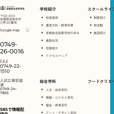
学校紹介
スクールライ
〒522-0033
校長挨拶
制服紹介
滋賀県彦根市芹
川町328番地
運営方針・教育目標
部活動
Google map
彦根総合⾼等学校の歩み
施設紹介
進路状況
0749-
校歌紹介
26-0016
アクセスマップ
FAX
0749-22-
1510
入試広報部直
総合学科
フードクリエ
通
0749-24-
人文・自然系列
7855
情報・ビジネス系列
福祉・保育系列
SNSで情報配
アート・デザイン系列
信中