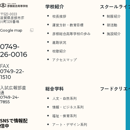
学校紹介
スクールライ
〒522-0033
校長挨拶
制服紹介
滋賀県彦根市芹
川町328番地
運営方針・教育目標
部活動
Google map
彦根総合⾼等学校の歩み
施設紹介
進路状況
0749-
校歌紹介
26-0016
アクセスマップ
FAX
0749-22-
1510
入試広報部直
総合学科
フードクリエ
通
0749-24-
人文・自然系列
7855
情報・ビジネス系列
福祉・保育系列
SNSで情報配
アート・デザイン系列
信中