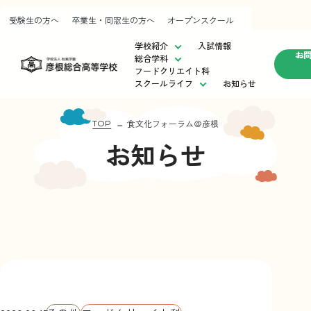
受験生の方へ
卒業生・同窓生の方へ
オープンスクール
学校紹介
入試情報
お
総合学科
フードクリエイト科
スクールライフ
お知らせ
学校紹介
スクールライフ
入試情
校長挨拶
制服紹介
受験
食文化フォーラム＠彦根
TOP
運営方針・教育目標
部活動
卒業
お知らせ
彦根総合⾼等学校の歩み
施設紹介
オー
進路状況
校歌紹介
アクセスマップ
フードクリエイト科
お知らせ
お問い合わせ