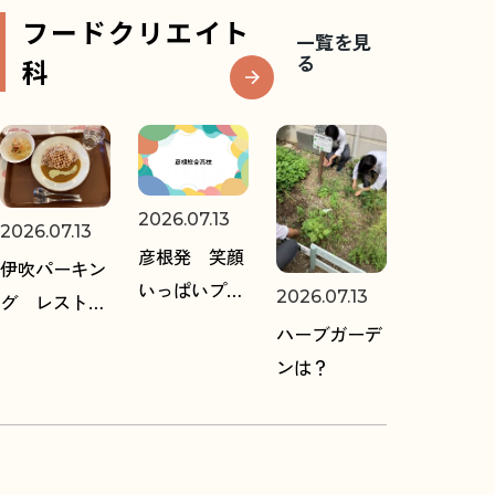
フードクリエイト
一覧を見
る
科
2026.07.13
2026.07.13
彦根発 笑顔
伊吹パーキン
いっぱいプロ
2026.07.13
グ レストラ
ジェクト
ハーブガーデ
ンメニュー開
ンは？
発