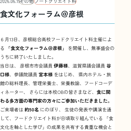
2026.06.15
その他
フードクリエイト科
食文化フォーラム＠彦根
情報公開
プライバシーポリシー
利用規約
彦根総合高
サイトマップ
リンク
６月13日、彦根総合高校フードクリエイト科主催によ
る
「食文化フォーラム＠彦根」
を開催し、無事盛会の
うちに終了いたしました。
当日は、 彦根市市会議員
伊藤様
、滋賀県議会議員
谷
口様
、参議院議員
宮本様
をはじめ、 県内ホテル・旅
館の総料理長、管理栄養士、栄養教諭、フードコーデ
ィネーター、 さらには本校OBの皆さまなど、
食に関
わる多方面の専門家の方々にご参加いただきました。
ご来場者は
約50名
にのぼり、 生徒の発表や講演を通
して、フードクリエイト科が日頃取り組んでいる 「食
文化を軸とした学び」の成果を共有する貴重な機会と